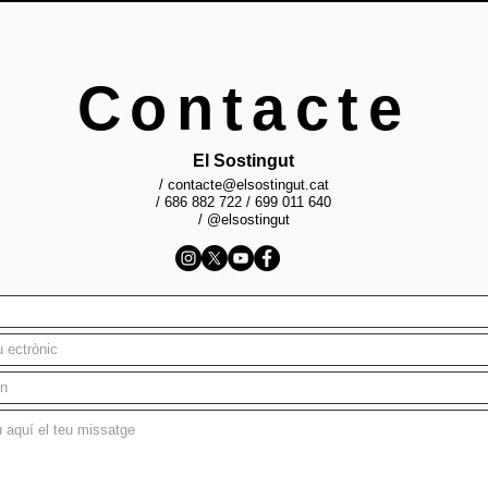
Contacte
El Sostingut
/
contacte@elsostingut.cat
/ 686 882 722 / 699 011 640
/ @elsostingut